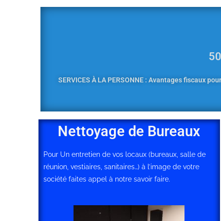
50
SERVICES À LA PERSONNE : Avantages fiscaux pour le
Nettoyage de Bureaux
Pour Un entretien de vos locaux (bureaux, salle de
réunion, vestiaires, sanitaires…) à l’image de votre
société faites appel à notre savoir faire.