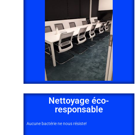
Nettoyage éco-
responsable
Aucune bactérie ne nous résiste!